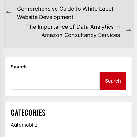
POST
Comprehensive Guide to White Label
NAVIGATION
Previous
Website Development
post:
The Importance of Data Analytics in
Ne
Amazon Consultancy Services
po
Search
Search
CATEGORIES
Automobile